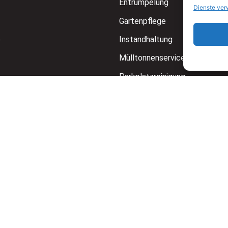
Entrümpelung
Dienste ver
Gartenpflege
e
Instandhaltung
Mülltonnenservice
Parkplatzreinigung
Treppenhausreinigung
fen
Glas- & Fensterreinigung