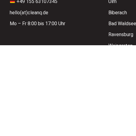
+49 155 63107345
Ulm
hello(at)cleanq.de
Biberach
Mo – Fr 8:00 bis 17:00 Uhr
Bad Waldse
Ravensburg
Weingarten
Tettnang
Friedrichsha
Lindau
Made with
💚
in
© Cleanq 2025