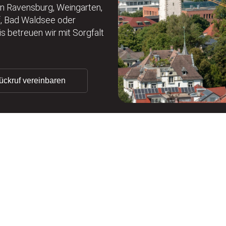
in Ravensburg, Weingarten,
rf, Bad Waldsee oder
 betreuen wir mit Sorgfalt
ückruf vereinbaren