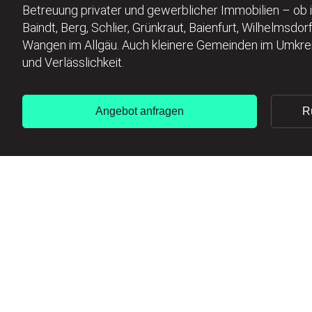
Betreuung privater und gewerblicher Immobilien – ob 
Baindt, Berg, Schlier, Grünkraut, Baienfurt, Wilhelmsdo
Wangen im Allgäu. Auch kleinere Gemeinden im Umkreis
und Verlässlichkeit.
Angebot anfragen
R